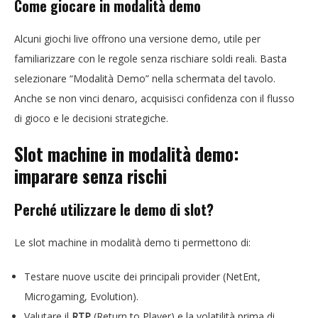
Come giocare in modalità demo
Alcuni giochi live offrono una versione demo, utile per
familiarizzare con le regole senza rischiare soldi reali. Basta
selezionare “Modalità Demo” nella schermata del tavolo.
Anche se non vinci denaro, acquisisci confidenza con il flusso
di gioco e le decisioni strategiche.
Slot machine in modalità demo:
imparare senza rischi
Perché utilizzare le demo di slot?
INICIO
Le slot machine in modalità demo ti permettono di:
ACERCA DE MI
Testare nuove uscite dei principali provider (NetEnt,
Microgaming, Evolution).
Valutare il
RTP
(Return to Player) e la volatilità prima di