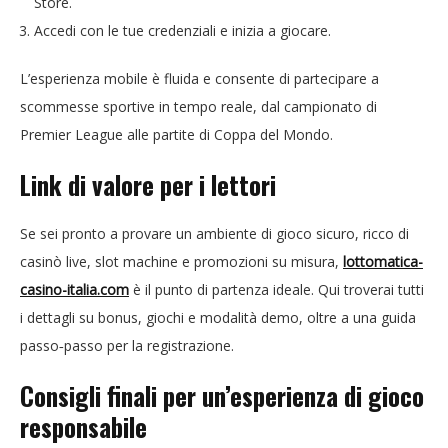
Store.
Accedi con le tue credenziali e inizia a giocare.
L’esperienza mobile è fluida e consente di partecipare a
scommesse sportive in tempo reale, dal campionato di
Premier League alle partite di Coppa del Mondo.
Link di valore per i lettori
Se sei pronto a provare un ambiente di gioco sicuro, ricco di
casinò live, slot machine e promozioni su misura,
lottomatica-
casino-italia.com
è il punto di partenza ideale. Qui troverai tutti
i dettagli su bonus, giochi e modalità demo, oltre a una guida
passo‑passo per la registrazione.
Consigli finali per un’esperienza di gioco
responsabile