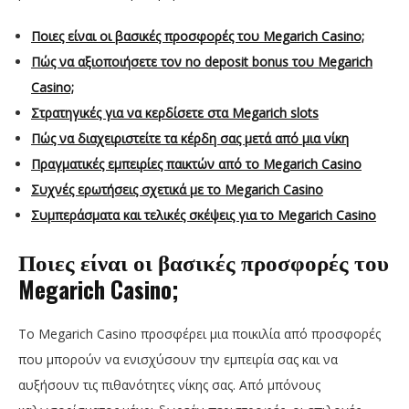
Ποιες είναι οι βασικές προσφορές του Megarich Casino;
Πώς να αξιοποιήσετε τον no deposit bonus του Megarich
Casino;
Στρατηγικές για να κερδίσετε στα Megarich slots
Πώς να διαχειριστείτε τα κέρδη σας μετά από μια νίκη
Πραγματικές εμπειρίες παικτών από το Megarich Casino
Συχνές ερωτήσεις σχετικά με το Megarich Casino
Συμπεράσματα και τελικές σκέψεις για το Megarich Casino
Ποιες είναι οι βασικές προσφορές του
Megarich Casino;
Το Megarich Casino προσφέρει μια ποικιλία από προσφορές
που μπορούν να ενισχύσουν την εμπειρία σας και να
αυξήσουν τις πιθανότητες νίκης σας. Από μπόνους