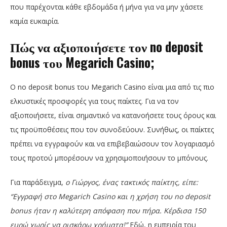
που παρέχονται κάθε εβδομάδα ή μήνα για να μην χάσετε
καμία ευκαιρία.
Πώς να αξιοποιήσετε τον no deposit
bonus του Megarich Casino;
Ο no deposit bonus του Megarich Casino είναι μια από τις πιο
ελκυστικές προσφορές για τους παίκτες. Για να τον
αξιοποιήσετε, είναι σημαντικό να κατανοήσετε τους όρους και
τις προϋποθέσεις που τον συνοδεύουν. Συνήθως, οι παίκτες
πρέπει να εγγραφούν και να επιβεβαιώσουν τον λογαριασμό
τους προτού μπορέσουν να χρησιμοποιήσουν το μπόνους.
Για παράδειγμα,
ο Γιώργος, ένας τακτικός παίκτης, είπε:
“Εγγραφή στο Megarich Casino και η χρήση του no deposit
bonus ήταν η καλύτερη απόφαση που πήρα. Κέρδισα 150
ευρώ χωρίς να ρισκάρω χρήματα!”
Εδώ, η εμπειρία του