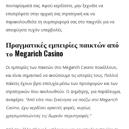
πονταρίσματά σας. Αφού κερδίσετε, μην ξεχνάτε να
επιστρέφετε στην αρχική σας στρατηγική και να
παρακολουθείτε τη συμπεριφορά σας στο παιχνίδι για να
αποφύγετε τυχόν υπερβολές.
Πραγματικές εμπειρίες παικτών από
το Megarich Casino
Οι εμπειρίες των παικτών στο Megarich Casino ποικίλλουν,
και είναι σημαντικό να ακούσουμε τις ιστορίες τους. Πολλοί
παίκτες έχουν βρει επιτυχία μέσω των προσφορών και των
στρατηγικών που ακολουθούν. Ο Δημήτρης, για παράδειγμα,
αναφέρει:
“Από τότε που ξεκίνησα να παίζω στο Megarich
Casino, έχω κερδίσει αρκετές φορές, κυρίως
χρησιμοποιώντας τις δωρεάν περιστροφές.”