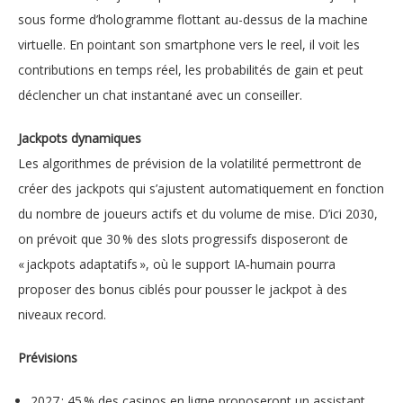
sous forme d’hologramme flottant au-dessus de la machine
virtuelle. En pointant son smartphone vers le reel, il voit les
contributions en temps réel, les probabilités de gain et peut
déclencher un chat instantané avec un conseiller.
Jackpots dynamiques
Les algorithmes de prévision de la volatilité permettront de
créer des jackpots qui s’ajustent automatiquement en fonction
du nombre de joueurs actifs et du volume de mise. D’ici 2030,
on prévoit que 30 % des slots progressifs disposeront de
« jackpots adaptatifs », où le support IA‑humain pourra
proposer des bonus ciblés pour pousser le jackpot à des
niveaux record.
Prévisions
2027 : 45 % des casinos en ligne proposeront un assistant