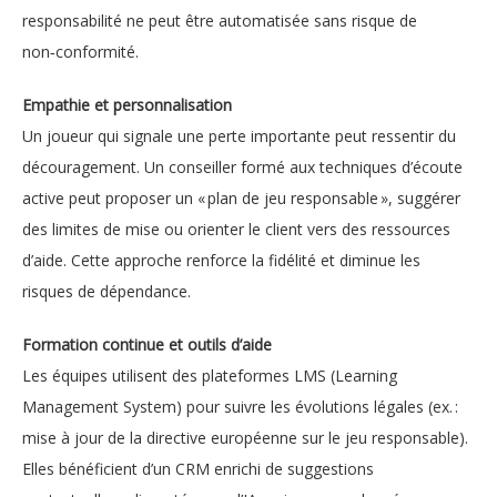
responsabilité ne peut être automatisée sans risque de
non‑conformité.
Empathie et personnalisation
Un joueur qui signale une perte importante peut ressentir du
INICIO
découragement. Un conseiller formé aux techniques d’écoute
active peut proposer un « plan de jeu responsable », suggérer
des limites de mise ou orienter le client vers des ressources
ACERCA DE MI
d’aide. Cette approche renforce la fidélité et diminue les
risques de dépendance.
EXPERIENCIA
Formation continue et outils d’aide
Les équipes utilisent des plateformes LMS (Learning
Management System) pour suivre les évolutions légales (ex. :
ESTRATEGIA
mise à jour de la directive européenne sur le jeu responsable).
Elles bénéficient d’un CRM enrichi de suggestions