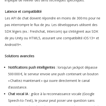
implique de relever des défis techniques spécifiques.
Latence et compatibilité
Les API de chat doivent répondre en moins de 300 ms pour ne
pas interrompre le flux de jeu. Les développeurs utilisent des
SDK légers (ex. : Freshchat, Intercom) qui s’intègrent aux SDK
de jeu Unity ou HTML5, assurant une compatibilité iOS 13+ et
Android 9+.
Solutions avancées
Notifications push intelligentes
: lorsqu’un jackpot dépasse
500 000 €, le serveur envoie une push contenant un bouton
« Chattez maintenant » qui ouvre directement le canal
d’assistance.
Chat vocal IA
: grâce à la reconnaissance vocale (Google
Speech‑to‑Text), le joueur peut poser une question sans