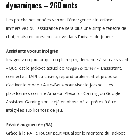
dynamiques – 260 mots
Les prochaines années verront l’émergence d’interfaces
immersives où l’assistance ne sera plus une simple fenêtre de
chat, mais une présence active dans l’univers du joueur.
Assistants vocaux intégrés
Imaginez un joueur qui, en plein spin, demande à son assistant
« Quel est le jackpot actuel de
Mega Fortune
? ». L’assistant,
connecté à l’API du casino, répond oralement et propose
d’activer le mode « Auto‑Bet » pour viser le jackpot. Les
plateformes comme Amazon Alexa for Gaming ou Google
Assistant Gaming sont déjà en phase bêta, prêtes à être
intégrées aux licences de jeu.
Réalité augmentée (RA)
Grâce à la RA, le joueur peut visualiser le montant du jackpot