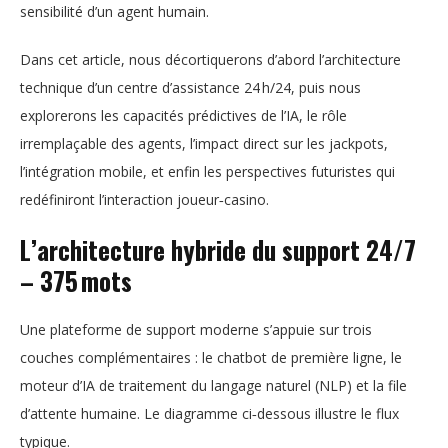
sensibilité d’un agent humain.
Dans cet article, nous décortiquerons d’abord l’architecture
technique d’un centre d’assistance 24 h/24, puis nous
explorerons les capacités prédictives de l’IA, le rôle
irremplaçable des agents, l’impact direct sur les jackpots,
l’intégration mobile, et enfin les perspectives futuristes qui
redéfiniront l’interaction joueur‑casino.
L’architecture hybride du support 24/7
– 375 mots
Une plateforme de support moderne s’appuie sur trois
couches complémentaires : le chatbot de première ligne, le
moteur d’IA de traitement du langage naturel (NLP) et la file
d’attente humaine. Le diagramme ci‑dessous illustre le flux
typique.