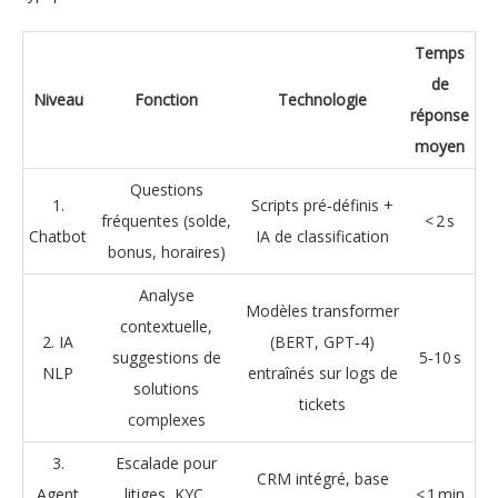
Temps
de
Niveau
Fonction
Technologie
réponse
moyen
Questions
1.
Scripts pré‑définis +
fréquentes (solde,
< 2 s
Chatbot
IA de classification
bonus, horaires)
Analyse
Modèles transformer
contextuelle,
2. IA
(BERT, GPT‑4)
suggestions de
5‑10 s
NLP
entraînés sur logs de
solutions
tickets
complexes
3.
Escalade pour
CRM intégré, base
Agent
litiges, KYC,
< 1 min