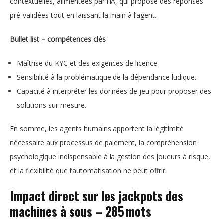
POLÍTICA
contextuelles, alimentées par l’IA, qui propose des réponses
pré‑validées tout en laissant la main à l’agent.
Bullet list – compétences clés
CONTACTÁCTAME
Maîtrise du KYC et des exigences de licence.
Sensibilité à la problématique de la dépendance ludique.
Capacité à interpréter les données de jeu pour proposer des
solutions sur mesure.
En somme, les agents humains apportent la légitimité
nécessaire aux processus de paiement, la compréhension
psychologique indispensable à la gestion des joueurs à risque,
et la flexibilité que l’automatisation ne peut offrir.
Impact direct sur les jackpots des
machines à sous – 285 mots