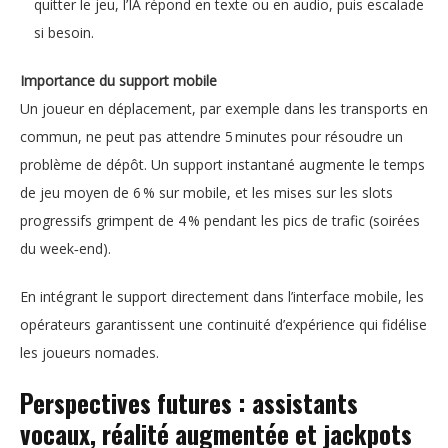
quitter le jeu, l’IA répond en texte ou en audio, puis escalade
si besoin.
Importance du support mobile
Un joueur en déplacement, par exemple dans les transports en
commun, ne peut pas attendre 5 minutes pour résoudre un
problème de dépôt. Un support instantané augmente le temps
de jeu moyen de 6 % sur mobile, et les mises sur les slots
progressifs grimpent de 4 % pendant les pics de trafic (soirées
du week‑end).
En intégrant le support directement dans l’interface mobile, les
opérateurs garantissent une continuité d’expérience qui fidélise
les joueurs nomades.
Perspectives futures : assistants
vocaux, réalité augmentée et jackpots