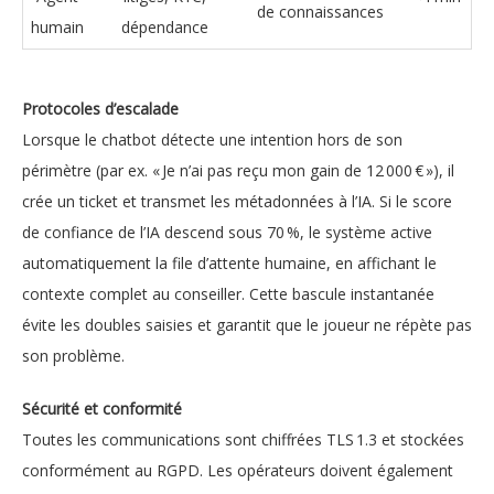
de connaissances
humain
dépendance
Protocoles d’escalade
Lorsque le chatbot détecte une intention hors de son
périmètre (par ex. « Je n’ai pas reçu mon gain de 12 000 € »), il
crée un ticket et transmet les métadonnées à l’IA. Si le score
de confiance de l’IA descend sous 70 %, le système active
automatiquement la file d’attente humaine, en affichant le
contexte complet au conseiller. Cette bascule instantanée
évite les doubles saisies et garantit que le joueur ne répète pas
son problème.
Sécurité et conformité
Toutes les communications sont chiffrées TLS 1.3 et stockées
conformément au RGPD. Les opérateurs doivent également